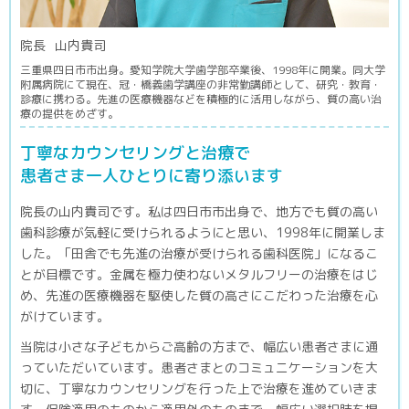
院長
山内貴司
三重県四日市市出身。愛知学院大学歯学部卒業後、1998年に開業。同大学
附属病院にて現在、冠・橋義歯学講座の非常勤講師として、研究・教育・
診療に携わる。先進の医療機器などを積極的に活用しながら、質の高い治
療の提供をめざす。
丁寧なカウンセリングと治療で
患者さま一人ひとりに寄り添います
院長の山内貴司です。私は四日市市出身で、地方でも質の高い
歯科診療が気軽に受けられるようにと思い、1998年に開業しま
した。「田舎でも先進の治療が受けられる歯科医院」になるこ
とが目標です。金属を極力使わないメタルフリーの治療をはじ
め、先進の医療機器を駆使した質の高さにこだわった治療を心
がけています。
当院は小さな子どもからご高齢の方まで、幅広い患者さまに通
っていただいています。患者さまとのコミュニケーションを大
切に、丁寧なカウンセリングを行った上で治療を進めていきま